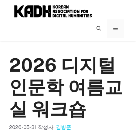
컨
텐
츠
로
메
건
너
뉴
뛰
기
2026 디지털
인문학 여름교
실 워크숍
2026-05-31
작성자:
김병준