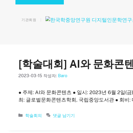
기관회원
[학술대회] AI와 문화
2023-03-15
작성자:
Baro
● 주제: AI와 문화콘텐츠 ● 일시: 2023년 6월 2일(금
최: 글로벌문화콘텐츠학회, 국립중앙도서관 ● 회비: 
카
학술회의
댓글 남기기
테
고