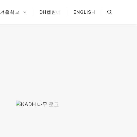
H겨울학교
DH캘린더
ENGLISH