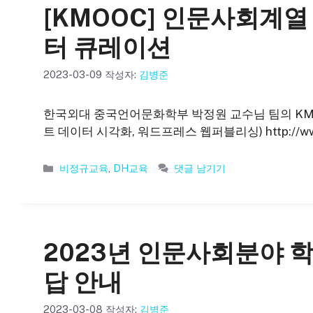
[KMOOC] 인문사회계열
터 큐레이션
2023-03-09
작성자:
김병준
한국외대 중국언어문화학부 박정원 교수님 팀의 KMO
트 데이터 시각화, 워드프레스 웹퍼블리싱) http://www.k
카
비정규교육
,
DH교육
댓글 남기기
테
고
리
2023년 인문사회분야 
답 안내
2023-03-08
작성자:
김병준