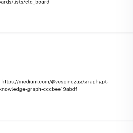
rds/lists/clq_board
://medium.com/@vespinozag/graphgpt-
a-knowledge-graph-cccbee19abdf