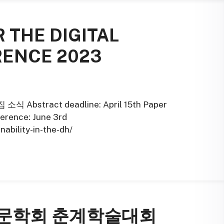
 THE DIGITAL
RENCE 2023
식 Abstract deadline: April 15th Paper
ference: June 3rd
nability-in-the-dh/
역한문학회 춘계학술대회