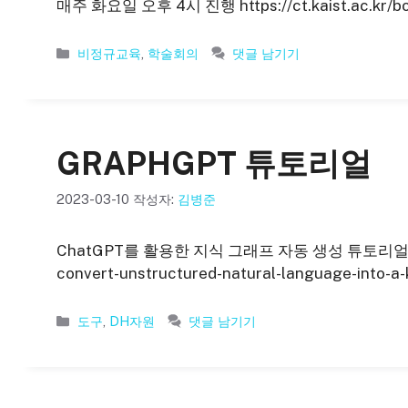
매주 화요일 오후 4시 진행 https://ct.kaist.ac.kr/boa
카
비정규교육
,
학술회의
댓글 남기기
테
고
리
GRAPHGPT 튜토리얼
2023-03-10
작성자:
김병준
ChatGPT를 활용한 지식 그래프 자동 생성 튜토리얼 https
convert-unstructured-natural-language-into-
카
도구
,
DH자원
댓글 남기기
테
고
리