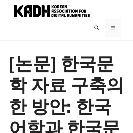
컨
텐
츠
로
메
건
너
뉴
뛰
기
[논문] 한국문
학 자료 구축의
한 방안: 한국
어학과 한국문