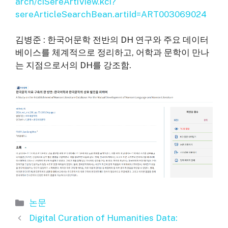
arch/ciSereArtiView.kci?
sereArticleSearchBean.artiId=ART003069024
김병준 : 한국어문학 전반의 DH 연구와 주요 데이터
베이스를 체계적으로 정리하고, 어학과 문학이 만나
는 지점으로서의 DH를 강조함.
카
논문
테
Digital Curation of Humanities Data:
고