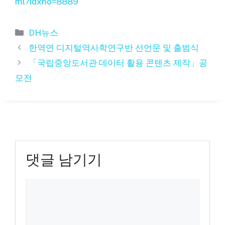
ml?idxno=8889
카
DH뉴스
테
한역연 디지털역사학연구반 선언문 및 출범식
고
「국립중앙도서관 데이터 활용 콘텐츠 제작」공
리
모전
댓글 남기기
댓
글