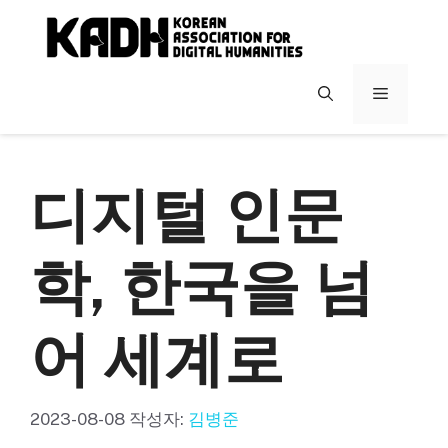
컨
텐
츠
로
메
건
너
뉴
뛰
기
디지털 인문
학, 한국을 넘
어 세계로
2023-08-08
작성자:
김병준