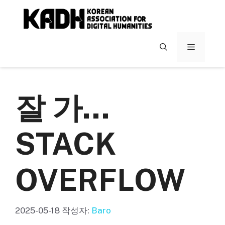
컨
텐
츠
로
메
건
너
뉴
뛰
기
잘 가…
STACK
OVERFLOW
2025-05-18
작성자:
Baro