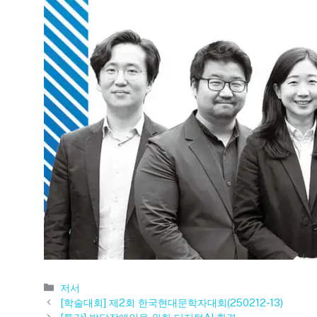
카
저서
테
[학술대회] 제2회 한국현대문학자대회(250212-13)
고