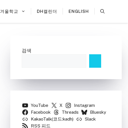
H겨울학교
DH캘린더
ENGLISH
검색
YouTube
X
Instagram
Facebook
Threads
Bluesky
KakaoTalk(코드:kadh)
Slack
RSS 피드