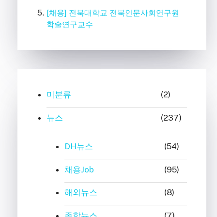
[채용] 전북대학교 전북인문사회연구원
학술연구교수
미분류
(2)
뉴스
(237)
DH뉴스
(54)
채용Job
(95)
해외뉴스
(8)
종합뉴스
(7)