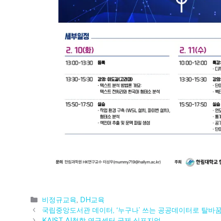
카
비정규교육
,
DH교육
테
국립중앙도서관 데이터, ‘누구나’ 쓰는 공공데이터로 탈바
고
KAIST AI철학 연구센터 국제 심포지엄