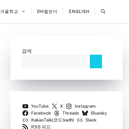
H겨울학교
DH캘린더
ENGLISH
검색
YouTube
X
Instagram
Facebook
Threads
Bluesky
KakaoTalk(코드:kadh)
Slack
RSS 피드