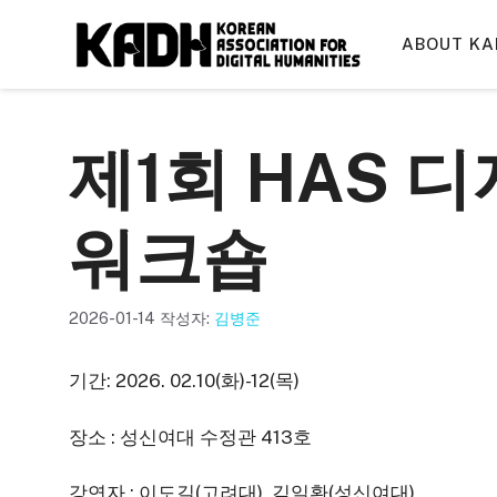
컨
텐
ABOUT KA
츠
로
건
제1회 HAS 
너
뛰
기
워크숍
2026-01-14
작성자:
김병준
기간: 2026. 02.10(화)-12(목)
장소 : 성신여대 수정관 413호
강연자 : 이도길(고려대), 김일환(성신여대)