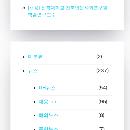
[채용] 전북대학교 전북인문사회연구원
학술연구교수
미분류
(2)
뉴스
(237)
DH뉴스
(54)
채용Job
(95)
해외뉴스
(8)
종합뉴스
(7)