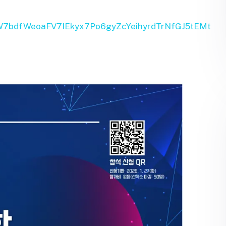
SeW7bdfWeoaFV7IEkyx7Po6gyZcYeihyrdTrNfGJ5tEMt