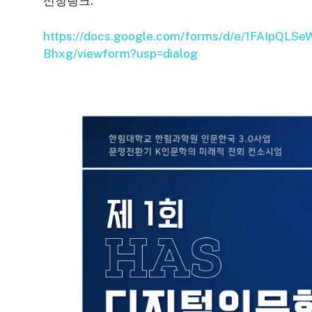
신청링크:
https://docs.google.com/forms/d/e/1FAIpQL
Bhxg/viewform?usp=dialog