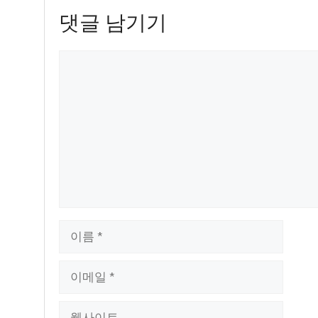
댓글 남기기
댓
글
이
름
이
메
일
웹