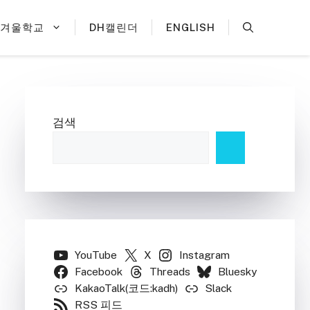
H겨울학교
DH캘린더
ENGLISH
검색
YouTube
X
Instagram
Facebook
Threads
Bluesky
KakaoTalk(코드:kadh)
Slack
RSS 피드