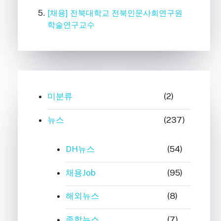
[채용] 전북대학교 전북인문사회연구원
학술연구교수
미분류
(2)
뉴스
(237)
DH뉴스
(54)
채용Job
(95)
해외뉴스
(8)
종합뉴스
(7)