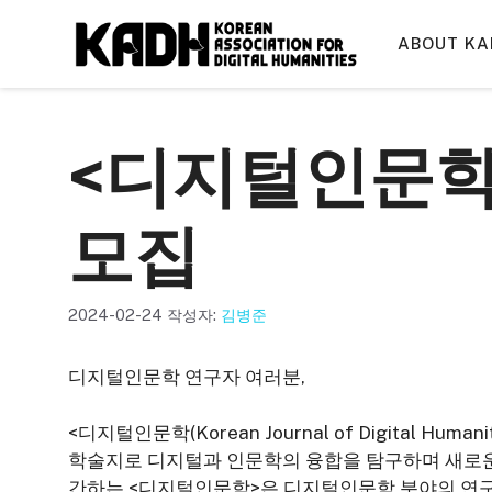
컨
텐
ABOUT KA
츠
로
건
<디지털인문학
너
뛰
기
모집
2024-02-24
작성자:
김병준
디지털인문학 연구자 여러분,
<디지털인문학(Korean Journal of Digital 
학술지로 디지털과 인문학의 융합을 탐구하며 새로운
간하는 <디지털인문학>은 디지털인문학 분야의 연구