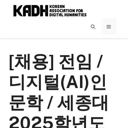
컨
텐
츠
로
메
건
너
뉴
뛰
기
[채용] 전임 /
디지털(AI)인
문학 / 세종대
2025학년도