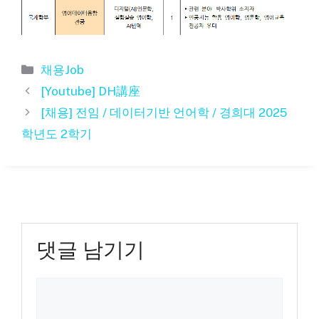
카
채용Job
테
[Youtube] DH講座
고
[채용] 전임 / 데이터기반 언어학 / 경희대 2025
리
학년도 2학기
댓글 남기기
댓
글