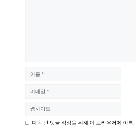
글
이
름
이
메
일
웹
사
이
다음 번 댓글 작성을 위해 이 브라우저에 이름,
트