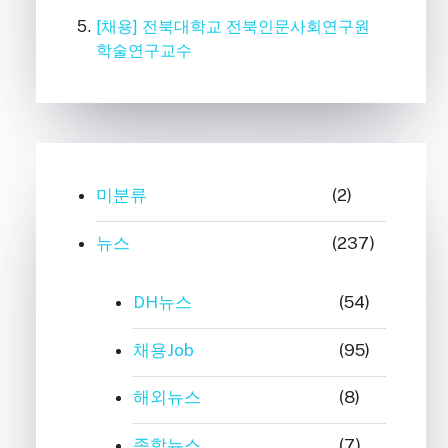
[채용] 전북대학교 전북인문사회연구원
학술연구교수
미분류
(2)
뉴스
(237)
DH뉴스
(54)
채용Job
(95)
해외뉴스
(8)
종합뉴스
(7)