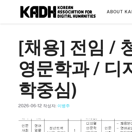
컨
텐
ABOUT KA
츠
로
건
[채용] 전임 
너
뛰
기
영문학과 / 
학중심)
2026-06-12
작성자:
이병주