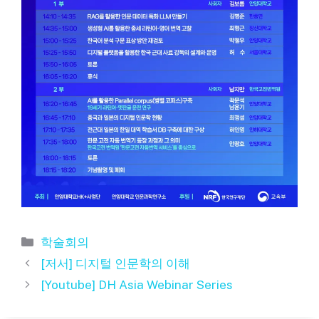
카
학술회의
테
[저서] 디지털 인문학의 이해
고
[Youtube] DH Asia Webinar Series
리