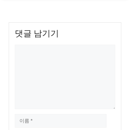
댓글 남기기
댓
글
이
름