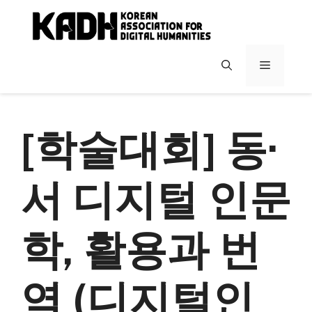
컨
텐
츠
로
메
건
너
뉴
뛰
기
[학술대회] 동·
서 디지털 인문
학, 활용과 번
역 (디지털인