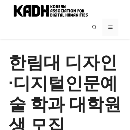
컨
텐
츠
로
메
건
너
뉴
뛰
기
한림대 디자인
·디지털인문예
술 학과 대학원
생 모집