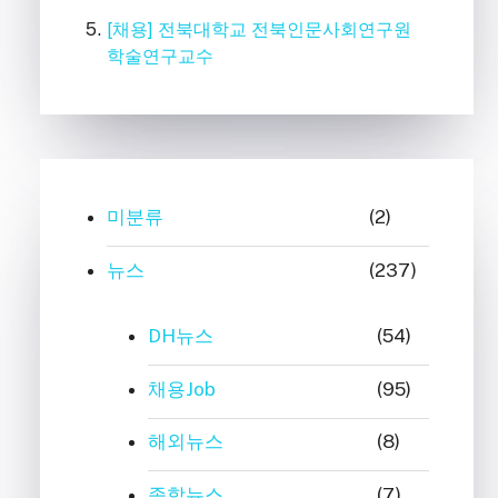
[채용] 전북대학교 전북인문사회연구원
학술연구교수
미분류
(2)
뉴스
(237)
DH뉴스
(54)
채용Job
(95)
해외뉴스
(8)
종합뉴스
(7)