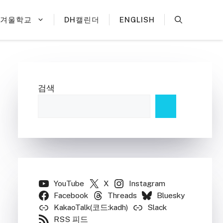
H겨울학교
DH캘린더
ENGLISH
검색
YouTube
X
Instagram
Facebook
Threads
Bluesky
KakaoTalk(코드:kadh)
Slack
RSS 피드