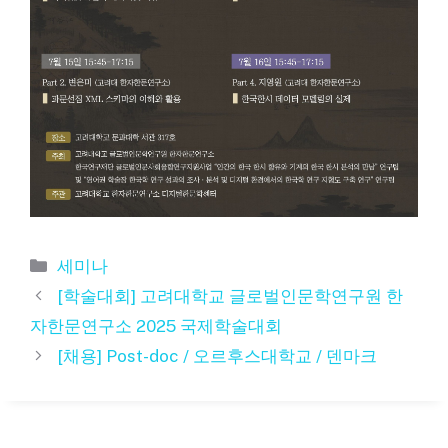
카
세미나
테
[학술대회] 고려대학교 글로벌인문학연구원 한
고
자한문연구소 2025 국제학술대회
리
[채용] Post-doc / 오르후스대학교 / 덴마크