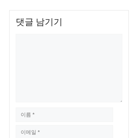
댓글 남기기
댓
글
이
름
이
메