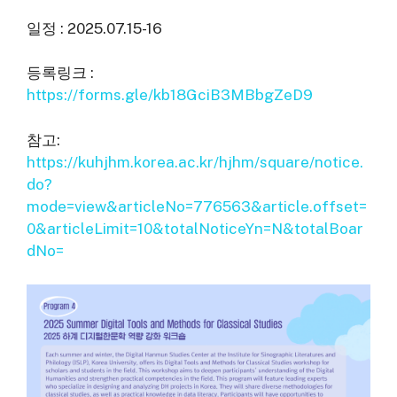
일정 : 2025.07.15-16
등록링크 :
https://forms.gle/kb18GciB3MBbgZeD9
참고:
https://kuhjhm.korea.ac.kr/hjhm/square/notice.
do?
mode=view&articleNo=776563&article.offset=
0&articleLimit=10&totalNoticeYn=N&totalBoar
dNo=