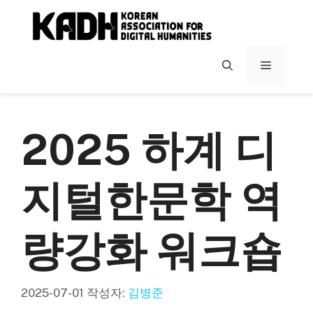
컨
텐
츠
로
메
건
너
뉴
뛰
기
2025 하계 디
지털한문학 역
량강화 워크숍
2025-07-01
작성자:
김병준