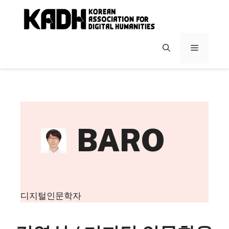
컨
텐
츠
로
메
건
너
뉴
뛰
기
BARO
디지털인문학자