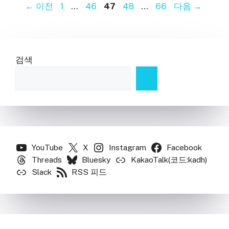
페
페
페
페
페
←
이전
1
…
46
47
48
…
66
다음
→
이
이
이
이
이
지
지
지
지
지
검색
YouTube
X
Instagram
Facebook
Threads
Bluesky
KakaoTalk(코드:kadh)
Slack
RSS 피드