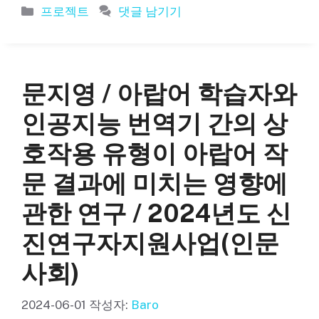
카
프로젝트
댓글 남기기
테
고
리
문지영 / 아랍어 학습자와
인공지능 번역기 간의 상
호작용 유형이 아랍어 작
문 결과에 미치는 영향에
관한 연구 / 2024년도 신
진연구자지원사업(인문
사회)
2024-06-01
작성자:
Baro