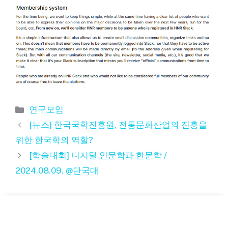
카
연구모임
테
[뉴스] 한국국학진흥원, 전통문화산업의 진흥을
고
위한 한국학의 역할?
리
[학술대회] 디지털 인문학과 한문학 /
2024.08.09. @단국대