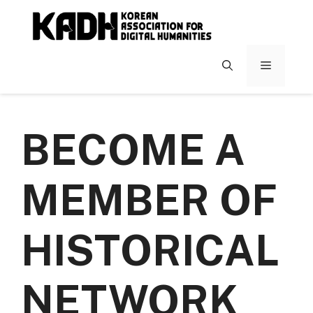
컨
텐
츠
로
메
건
너
뉴
뛰
기
BECOME A
MEMBER OF
HISTORICAL
NETWORK