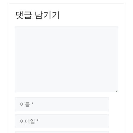
댓글 남기기
댓
글
이
름
이
메
일