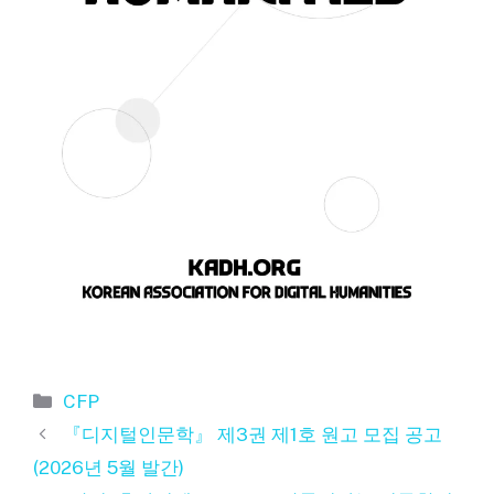
카
CFP
테
『디지털인문학』 제3권 제1호 원고 모집 공고
고
(2026년 5월 발간)
리