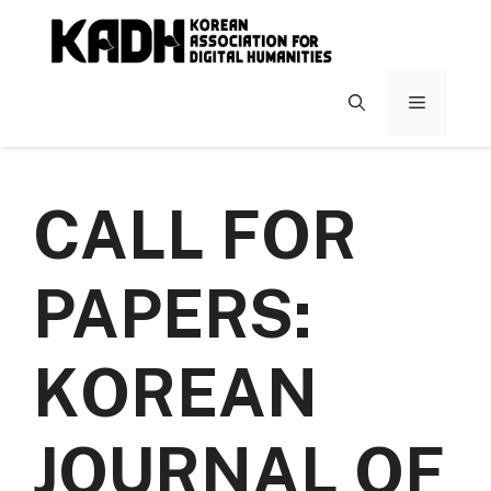
컨
텐
츠
로
메
건
너
뉴
뛰
기
CALL FOR
PAPERS:
KOREAN
JOURNAL OF