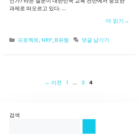
인가?’라는 질문이 대한민국 교육 전반에서 중요한
과제로 떠오르고 있다. …
더 읽기
카
프로젝트
,
NRF_B유형
댓글 남기기
테
고
리
페
페
페
←
이전
1
…
3
4
이
이
이
지
지
지
검색