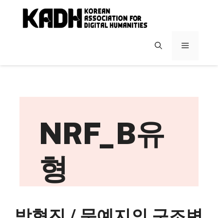
컨
텐
츠
로
메
건
너
뉴
뛰
기
NRF_B유
형
박형진 / 문예지의 구조변