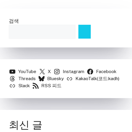
검색
YouTube
X
Instagram
Facebook
Threads
Bluesky
KakaoTalk(코드:kadh)
Slack
RSS 피드
최신 글