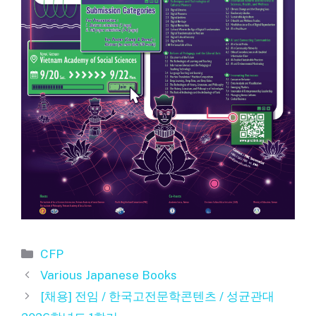
카
CFP
테
Various Japanese Books
고
[채용] 전임 / 한국고전문학콘텐츠 / 성균관대
리