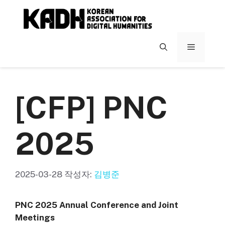
컨
텐
츠
로
메
건
너
뉴
뛰
기
[CFP] PNC
2025
2025-03-28
작성자:
김병준
PNC 202
5
Annual Conference and Joint
Meetings