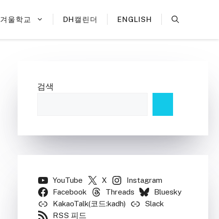
H겨울학교
DH캘린더
ENGLISH
검색
YouTube
X
Instagram
Facebook
Threads
Bluesky
KakaoTalk(코드:kadh)
Slack
RSS 피드