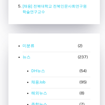
[채용] 전북대학교 전북인문사회연구원
학술연구교수
미분류
(2)
뉴스
(237)
DH뉴스
(54)
채용Job
(95)
해외뉴스
(8)
종합뉴스
(7)