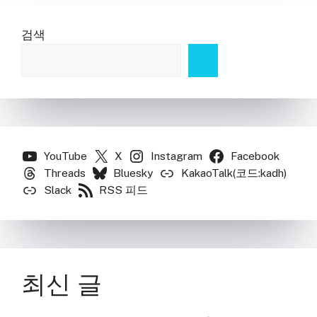
검색
YouTube
X
Instagram
Facebook
Threads
Bluesky
KakaoTalk(코드:kadh)
Slack
RSS 피드
최신 글