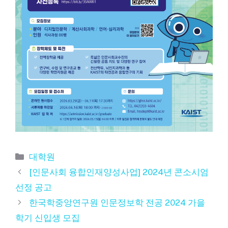
카
대학원
테
[인문사회 융합인재양성사업] 2024년 콘소시엄
고
선정 공고
리
한국학중앙연구원 인문정보학 전공 2024 가을
학기 신입생 모집