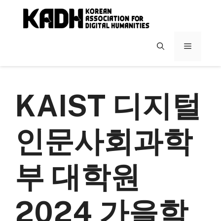
컨
텐
츠
로
메
건
너
뉴
뛰
기
KAIST 디지털
인문사회과학
부 대학원
2024 가을학