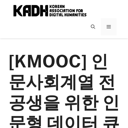
컨
텐
츠
로
메
건
너
뉴
뛰
기
[KMOOC] 인
문사회계열 전
공생을 위한 인
문형 데이터 큐