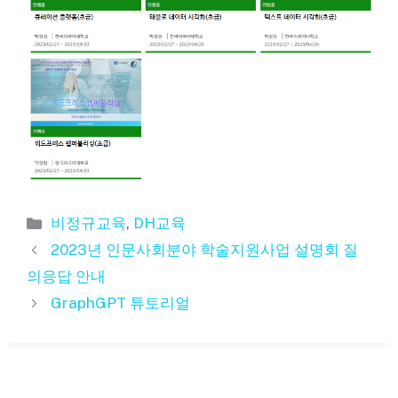
카
비정규교육
,
DH교육
테
2023년 인문사회분야 학술지원사업 설명회 질
고
의응답 안내
리
GraphGPT 튜토리얼