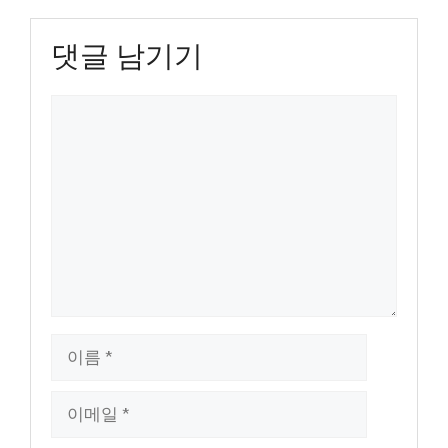
댓글 남기기
댓
글
이
름
이
메