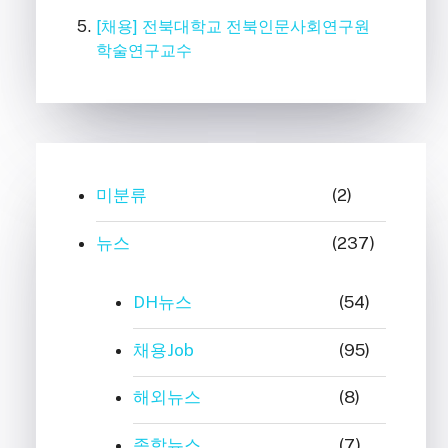
[채용] 전북대학교 전북인문사회연구원
학술연구교수
미분류
(2)
뉴스
(237)
DH뉴스
(54)
채용Job
(95)
해외뉴스
(8)
종합뉴스
(7)