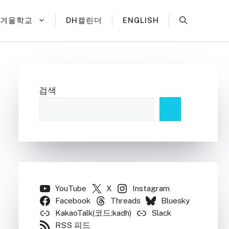
H겨울학교
DH캘린더
ENGLISH
검색
YouTube
X
Instagram
Facebook
Threads
Bluesky
KakaoTalk(코드:kadh)
Slack
RSS 피드