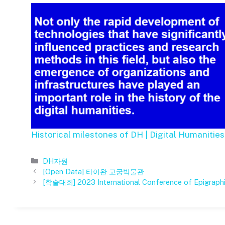
Historical milestones of DH | Digital Humanitie
카
DH자원
테
[Open Data] 타이완 고궁박물관
고
[학술대회] 2023 International Conference of Epigraphic
리