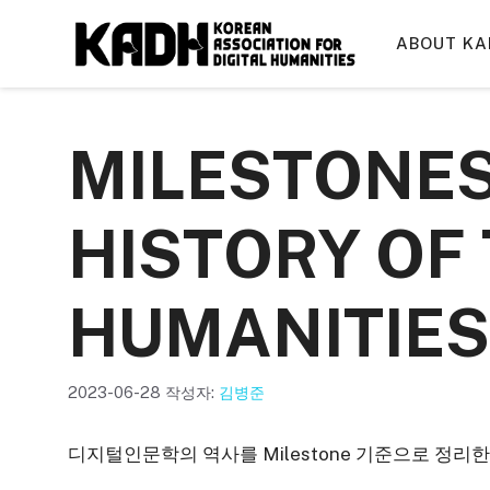
컨
텐
ABOUT KA
츠
로
건
MILESTONES
너
뛰
기
HISTORY OF 
HUMANITIES
2023-06-28
작성자:
김병준
디지털인문학의 역사를 Milestone 기준으로 정리