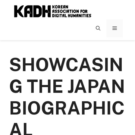
컨
텐
츠
로
메
건
너
뉴
뛰
기
SHOWCASIN
G THE JAPAN
BIOGRAPHIC
AL