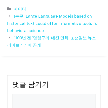
카
데이터
테
[논문] Large Language Models based on
고
historical text could offer informative tools for
리
behavioral science
“100년 전 ‘멍텅구리’ 네칸 만화, 조선일보 뉴스
라이브러리에 공개
댓글 남기기
댓
글