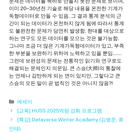
문제는 데이터를 똑바로 만들지 못한 문제로 보이며,
이미 20~30년전 기술로 해당 내용을 온전한 기계가
독형데이터로 만들 수 있음. 그 결과 통계 분석의 근
간이 되는 데이터가 온전하지 않게 됨에 따라서 통계
도 불완전한 문제가 당연히 발생함. 현대를 대상으로
하는 연구도 모든 데이터를 모으는 것은 불가능함.
그나마 조금 더 많은 기계가독형데이터가 있고, 부족
한 부분을 보완하기 위하여 노력하고 있을 뿐임……
그런데 보편성의 문제는 전통적인 읽기와 연구로도
해결되는 문제인지 의문임. 큰 스승(大师)의 통찰에
는 언제나 감탄하게 되는 면이 있지만, 그렇다고 큰
스승의 모든 말이 곧 법칙인 것은 아니지 않음?!
카
에세이
테
[교육] HUSS 2025역량 강화 프로그램
고
[특강] Dataverse Winter Academy (김병준, 류
리
인태)