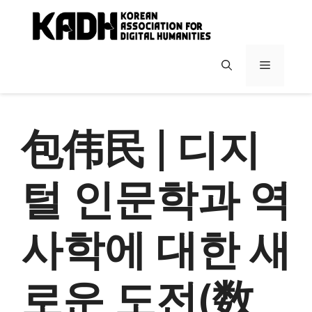
컨
텐
츠
로
메
건
너
뉴
뛰
기
包伟民 | 디지
털 인문학과 역
사학에 대한 새
로운 도전(数