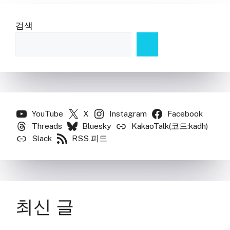
검색
YouTube
X
Instagram
Facebook
Threads
Bluesky
KakaoTalk(코드:kadh)
Slack
RSS 피드
최신 글