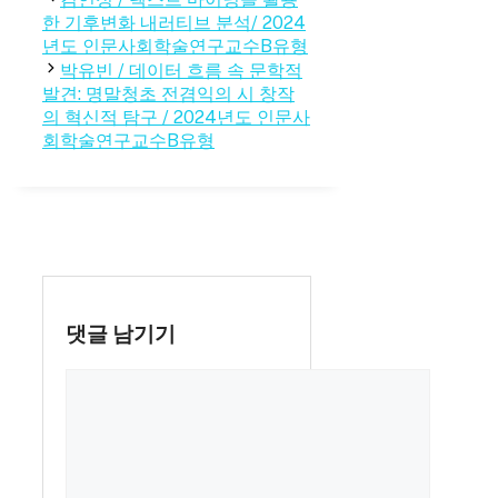
고
한 기후변화 내러티브 분석/ 2024
리
년도 인문사회학술연구교수B유형
박유빈 / 데이터 흐름 속 문학적
발견: 명말청초 전겸익의 시 창작
의 혁신적 탐구 / 2024년도 인문사
회학술연구교수B유형
댓글 남기기
댓
글