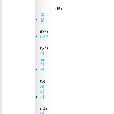
(15)
특
강
(97)
CFP
(57)
학
술
지
원
(5)
세
미
나
(14)