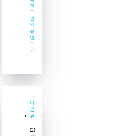
연
구
원
학
술
연
구
교
수
미
분
류
(2)