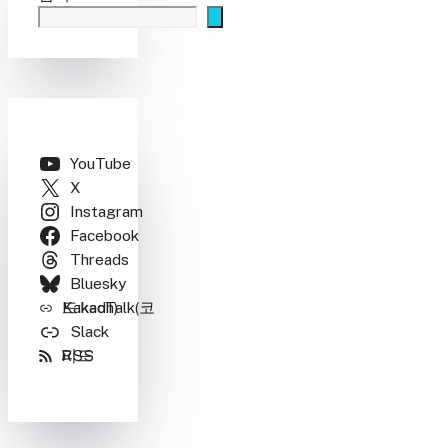
YouTube
X
Instagram
Facebook
Threads
Bluesky
KakaoTalk(코드:kadh)
Slack
RSS 피드