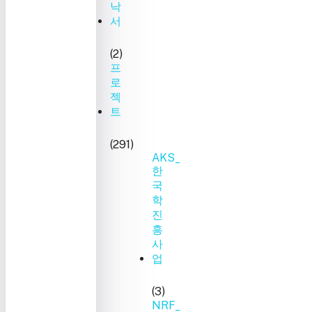
낙
서
(2)
프
로
젝
트
(291)
AKS_
한
국
학
진
흥
사
업
(3)
NRF_