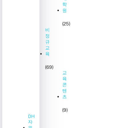
학
원
(25)
비
정
규
교
육
(69)
교
육
콘
텐
츠
(9)
DH
자
원