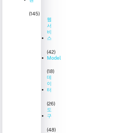
(145)
웹
서
비
스
(42)
Model
(18)
데
이
터
(26)
도
구
(48)