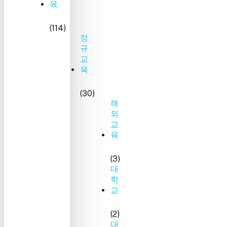
육
(114)
정
규
교
육
(30)
해
외
교
육
(3)
대
학
교
(2)
대