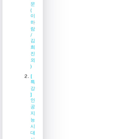
문
(
이
하
람
/
김
희
진
외
)
[
특
강
]
인
공
지
능
시
대