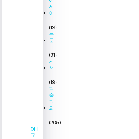
에
세
이
(13)
논
문
(31)
저
서
(19)
학
술
회
의
(205)
DH
교