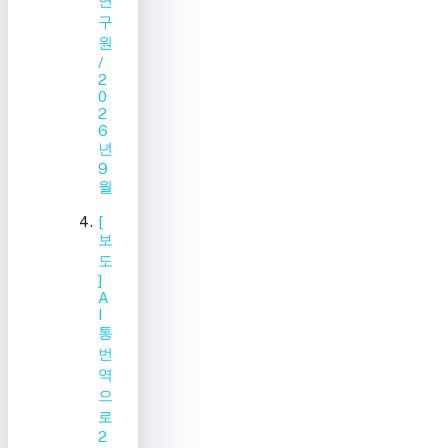
연
구
원
/
2
0
2
6
년
9
월
[
보
도
]
A
I
통
번
역
으
로
2