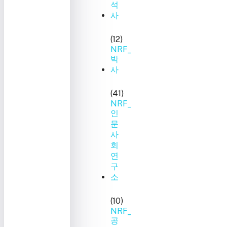
석
사
(12)
NRF_
박
사
(41)
NRF_
인
문
사
회
연
구
소
(10)
NRF_
공