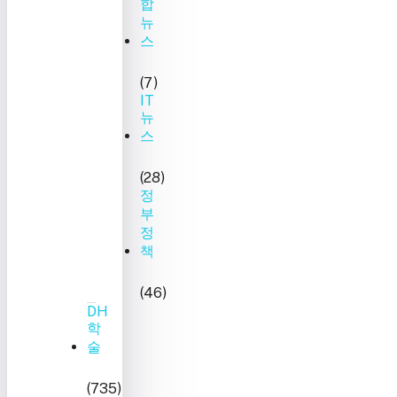
합
뉴
스
(7)
IT
뉴
스
(28)
정
부
정
책
(46)
DH
학
술
(735)