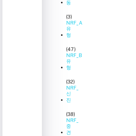
동
(3)
NRF_A
유
형
(47)
NRF_B
유
형
(32)
NRF_
신
진
(38)
NRF_
중
견