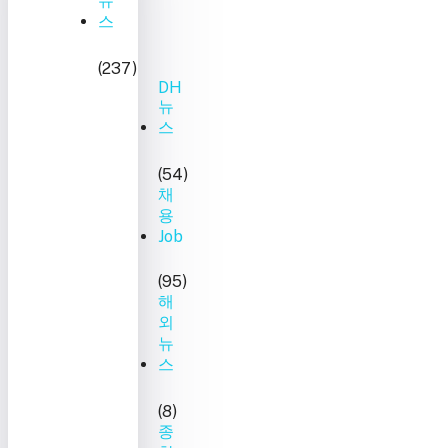
뉴
스
(237)
DH
뉴
스
(54)
채
용
Job
(95)
해
외
뉴
스
(8)
종