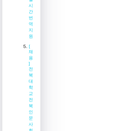
시
간
번
역
지
원
[
채
용
]
전
북
대
학
교
전
북
인
문
사
회