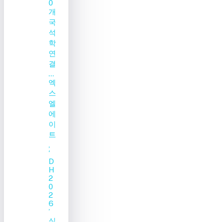
0
개
국
석
학
연
결
…
엑
스
엘
에
이
트
,
‘
D
H
2
0
2
6
’
실