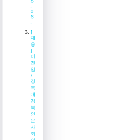
8
.
0
6
.
[
채
용
]
비
전
임
/
경
북
대
경
북
인
문
사
회