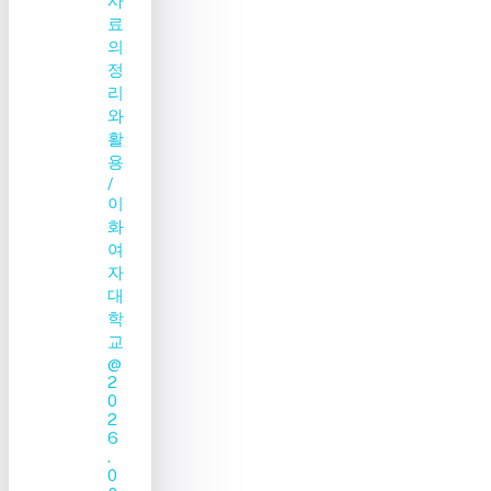
사
료
의
정
리
와
활
용
/
이
화
여
자
대
학
교
@
2
0
2
6
.
0