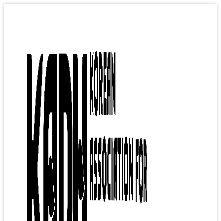
컨
텐
츠
로
건
너
뛰
기