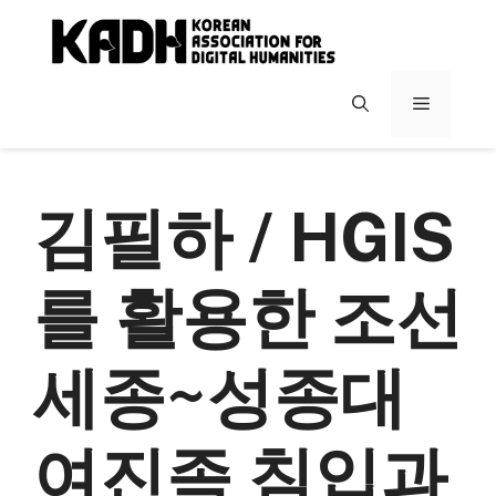
컨
텐
츠
로
메
건
너
뉴
뛰
기
김필하 / HGIS
를 활용한 조선
세종~성종대
여진족 침입과