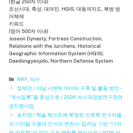
(한글 250자 이내)
조선시대, 축성, 대여진, HGIS, 대동여지도, 북방 방
어체제
키워드
(영어 500자 이내)
Joseon Dynasty, Fortress Construction,
Relations with the Jurchens, Historical
Geographic Information System (HGIS),
Daedongyeojido, Northern Defense System
카
NRF_석사
테
정채연 / 야담 시맨틱 데이터 구축 및 활용 방안 –
고
“계서잡록”을 중심으로 / 2026 석사과정생연구장려
리
금지원사업
송치영 / 학술 텍스트에 투영된 인문학 연구자들
의 디지털 수용과 인식의 변천사: 딥러닝 기반 “디지
털 인문학”의 의미 구조 변화를 중심으로 / 2026 석