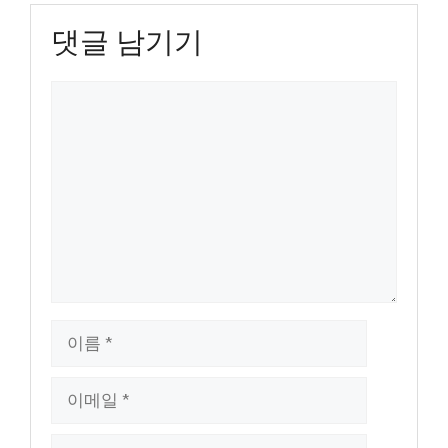
댓글 남기기
댓
글
이
름
이
메
일
웹