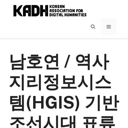
컨
텐
츠
로
메
건
너
뉴
뛰
기
남호연 / 역사
지리정보시스
템(HGIS) 기반
조선시대 표류