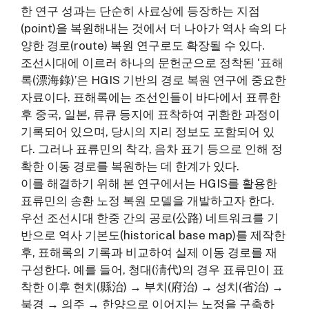
한 연구 성과는 단순히 사료상에 등장하는 지점
(point)을 복원해내는 것에서 더 나아가 역사 속의 다
양한 경로(route) 복원 연구로도 확장될 수 있다.
조선시대에 이르러 하나의 문헌군으로 정착된 ‘표해
록(漂海錄)’은 HGIS 기반의 경로 복원 연구에 중요한
자료이다. 표해록에는 조선인들이 바다에서 표류한
후 중국, 일본, 류큐 등지에 표착하여 귀환한 과정이
기록되어 있으며, 당시의 지리 정보도 포함되어 있
다. 그러나 표류민의 착각, 음차 표기 등으로 인해 정
확한 이동 경로를 복원하는 데 한계가 있다.
이를 해결하기 위해 본 연구에서는 HGIS를 활용한
표류민의 송환 노정 복원 모델을 개발하고자 한다.
우선 조선시대 한중 간의 공로(公路) 네트워크를 기
반으로 역사 기본도(historical base map)를 제작한
후, 표해록의 기록과 비교하여 실제 이동 경로를 재
구성한다. 예를 들어, 청대(淸代)의 경우 표류민이 표
착한 이후 현치(縣治) → 부치(府治) → 성치(省治) →
북경 → 의주 → 한양으로 이어지는 노정을 구축하