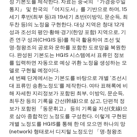
정 기본도를 제작한다. 자료는 중국의 『가경중수일
통지』 및 한국의 『여지도서』를 기반으로 하며, 15
세기 후반(최부 등)과 19세기 초반(이방익, 문순득, 최
두찬 등)의 노정을 구현한다. 대상 지역은 청대 12개
성과 조선의 평안·황해·경기(한양 포함) 지역으로, 기
존 연구 성과(CHGIS 등)를 적극 활용하여 조선 및
명‧청왕조의 공로와 운하를 포함한 도로망을 복원한
다. 완성된 기본도는 HGIS 시스템에서 표류민 정보
를 입력하면 자동으로 예상 귀환 노정을 생성하는 모
델로 구현될 예정이다.
세 번째 단계에서는 기본도를 바탕으로 개별 ‘조선시
대 표류민 송환노정도’를 제작한다. 여타 표해록에 비
해 자세한 지리정보가 포함된 최부, 이방익, 문순득,
최두찬 등의 기록을 간선(幹線)으로 삼고, 단편적 정
보가 포함된 『동문휘고』 등의 기록을 지선(支線)으
로 삼아 종합적인 노정도를 구성한다. 이렇게 구현된
개별 노정도를 HGIS를 통해 한 데 모으면 하나의 망
(network) 형태로서 디지털 노정도인 「명‧청왕조