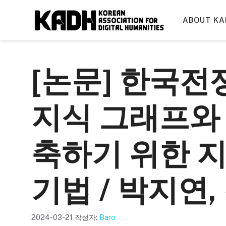
컨
텐
ABOUT KA
츠
로
건
[논문] 한국전
너
뛰
기
지식 그래프와
축하기 위한 지
기법 / 박지연
2024-03-21
작성자:
Baro