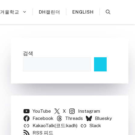
H겨울학교
DH캘린더
ENGLISH
검색
YouTube
X
Instagram
Facebook
Threads
Bluesky
KakaoTalk(코드:kadh)
Slack
RSS 피드