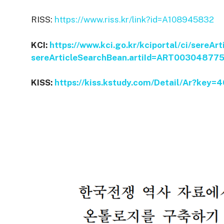
RISS:
https://www.riss.kr/link?id=A108945832
KCI:
https://www.kci.go.kr/kciportal/ci/sereAr
sereArticleSearchBean.artiId=ART00304877
KISS:
https://kiss.kstudy.com/Detail/Ar?key