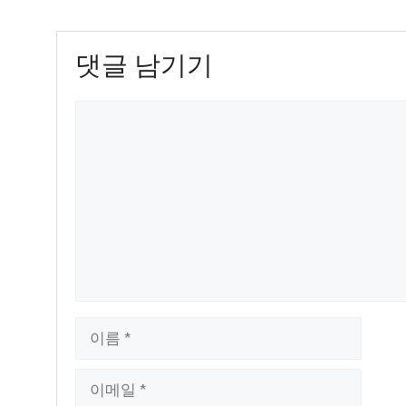
댓글 남기기
댓
글
이
름
이
메