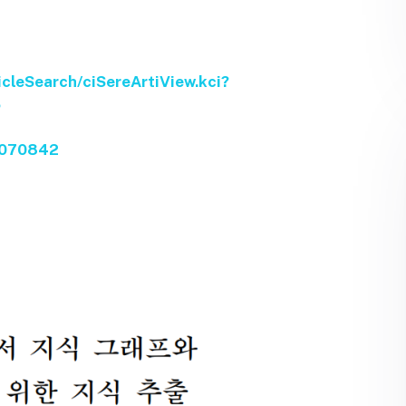
ticleSearch/ciSereArtiView.kci?
5
=4070842