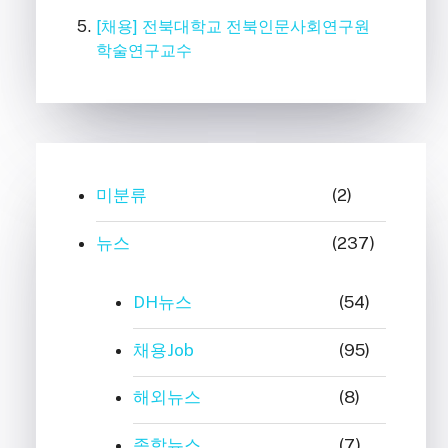
[채용] 전북대학교 전북인문사회연구원
학술연구교수
미분류
(2)
뉴스
(237)
DH뉴스
(54)
채용Job
(95)
해외뉴스
(8)
종합뉴스
(7)