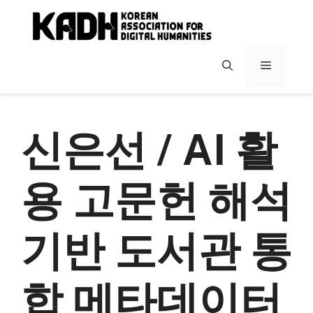
컨
텐
츠
로
메
건
너
뉴
뛰
기
신은선 / AI 활
용 고문헌 해석
기반 도서관 통
합 메타데이터