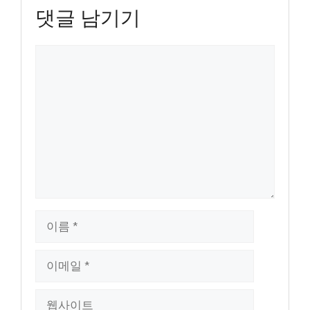
댓글 남기기
댓
글
이
름
이
메
일
웹