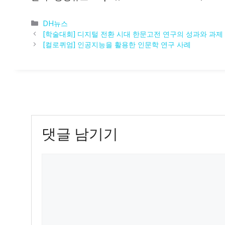
카
DH뉴스
테
[학술대회] 디지털 전환 시대 한문고전 연구의 성과와 과제 @단
고
[컬로퀴엄] 인공지능을 활용한 인문학 연구 사례
리
댓글 남기기
댓
글