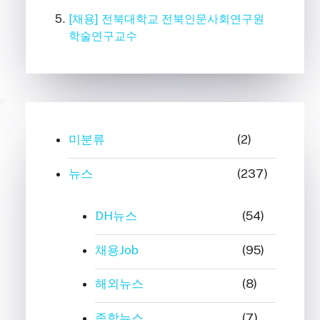
[채용] 전북대학교 전북인문사회연구원
학술연구교수
미분류
(2)
뉴스
(237)
DH뉴스
(54)
채용Job
(95)
해외뉴스
(8)
종합뉴스
(7)