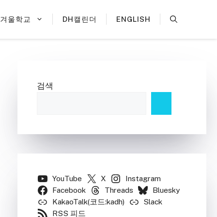
H겨울학교
DH캘린더
ENGLISH
검색
YouTube
X
Instagram
Facebook
Threads
Bluesky
KakaoTalk(코드:kadh)
Slack
RSS 피드