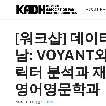
컨
텐
ABOUT KA
츠
로
건
[워크샵] 데이
너
뛰
기
남: VOYANT
릭터 분석과 재
영어영문학과
2025-11-30
작성자:
Baro