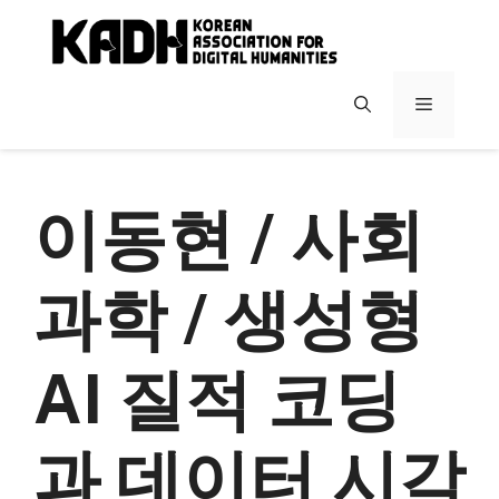
컨
텐
츠
로
메
건
너
뉴
뛰
기
이동현 / 사회
과학 / 생성형
AI 질적 코딩
과 데이터 시각