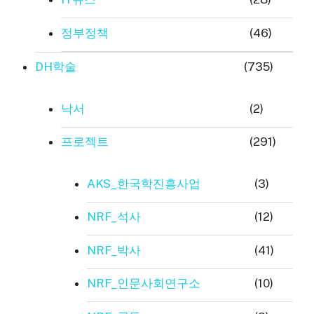
정부정책
(46)
DH학술
(735)
낙서
(2)
프로젝트
(291)
AKS_한국학진흥사업
(3)
NRF_석사
(12)
NRF_박사
(41)
NRF_인문사회연구소
(10)