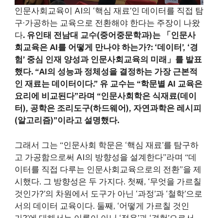
인문사회교육이 AI의 ‘핵심 재료’인 데이터를 직접 탐
구·가공하는 교육으로 전환해야 한다는 주장이 나왔
다
. 유인태 전남대 교수(중어중문학과)는 「인문사
회교육은 AI를 어떻게 만나야 하는가?: ‘데이터’, ‘경
험’ 중심 인재 양성과 인문사회교육의 미래」를 발표
했다. “AI의 성능과 정체성을 결정하는 가장 근본적
인 재료는 데이터이다.” 유 교수는 “학문별 AI 교육은
요리에 비교된다”라며 “인문사회학은 식재료(데이
터), 공학은 조리도구(하드웨어), 자연과학은 레시피
(알고리즘)”이라고 설명했다.
그래서 그는 “인문사회 학문은 ‘핵심 재료’를 탐구하
고 가공함으로써 AI의 방향성을 설계한다”라며 “데
이터를 직접 다루는 인문사회교육으로의 전환”을 제
시했다. 그 방향성은 두 가지다. 첫째, ‘무엇을 가르칠
것인가?’의 차원에서 도구가 아닌 ‘과정’과 ‘철학’으로
서의 데이터 교육이다. 둘째, ‘어떻게 가르칠 것인
가?’에 대해서는 이론이 아닌 ‘적용’과 ‘경험’으로서