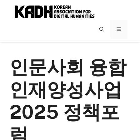
컨
텐
츠
로
메
건
너
뉴
뛰
기
인문사회 융합
인재양성사업
2025 정책포
럼