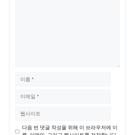
댓
글
이
름
이
메
일
웹
사
이
다음 번 댓글 작성을 위해 이 브라우저에 이
트