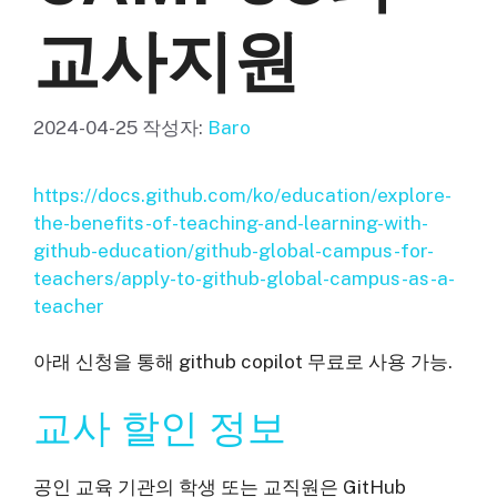
교사지원
2024-04-25
작성자:
Baro
https://docs.github.com/ko/education/explore-
the-benefits-of-teaching-and-learning-with-
github-education/github-global-campus-for-
teachers/apply-to-github-global-campus-as-a-
teacher
아래 신청을 통해 github copilot 무료로 사용 가능.
교사 할인 정보
공인 교육 기관의 학생 또는 교직원은 GitHub