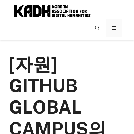
컨
텐
츠
로
메
건
너
뉴
뛰
기
[자원]
GITHUB
GLOBAL
CAMPUS의