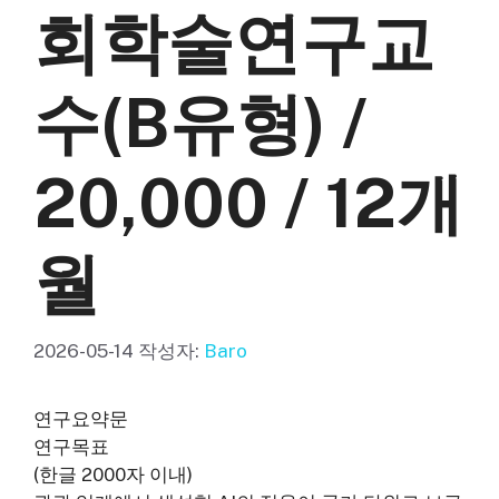
회학술연구교
수(B유형) /
20,000 / 12개
월
2026-05-14
작성자:
Baro
연구요약문
연구목표
(한글 2000자 이내)