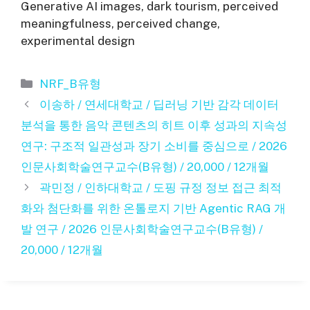
Generative AI images, dark tourism, perceived
meaningfulness, perceived change,
experimental design
카
NRF_B유형
테
이송하 / 연세대학교 / 딥러닝 기반 감각 데이터
고
분석을 통한 음악 콘텐츠의 히트 이후 성과의 지속성
리
연구: 구조적 일관성과 장기 소비를 중심으로 / 2026
인문사회학술연구교수(B유형) / 20,000 / 12개월
곽민정 / 인하대학교 / 도핑 규정 정보 접근 최적
화와 첨단화를 위한 온톨로지 기반 Agentic RAG 개
발 연구 / 2026 인문사회학술연구교수(B유형) /
20,000 / 12개월