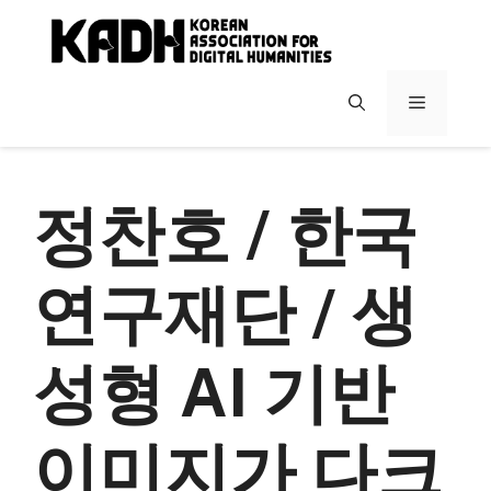
컨
텐
츠
로
메
건
너
뉴
뛰
기
정찬호 / 한국
연구재단 / 생
성형 AI 기반
이미지가 다크