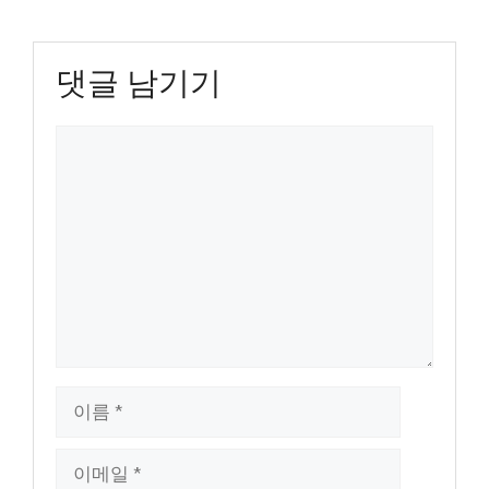
댓글 남기기
댓
글
이
름
이
메