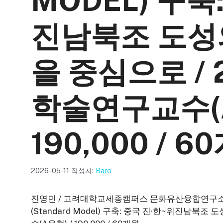
MODEL) 구축
진남북조 도성
을 중심으로 /
학술연구교수(A
190,000 / 6
2026-05-11
작성자:
Baro
진영민 / 고려대학교세종캠퍼스 문화유산융합연구소 /
(Standard Model) 구축: 중국 진·한~위진남북