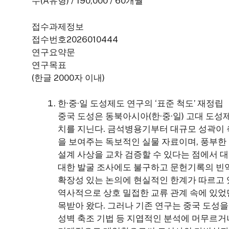
수(A유형) / 190,000 / 60개월
접수과제정보
접수번호2026010444
연구요약문
연구목표
(한글 2000자 이내)
한·중·일 도성제도 연구의 ‘표준 척도’ 재정립
중국 도성은 동북아시아(한·중·일) 고대 도성
치를 지닌다. 금석병용기부터 대규모 성곽이
을 보여주는 독보적인 실물 자료이며, 풍부한
설계 사상을 교차 검증할 수 있다는 점에서 대
대한 발굴 조사에도 불구하고 문헌기록의 빈약
확장성 있는 논의에 현실적인 한계가 따르고 
역사적으로 상호 밀접한 교류 관계 속에 있었
목받아 왔다. 그러나 기존 연구는 중국 도성을
성벽 축조 기법 등 지엽적인 분석에 머무르거나