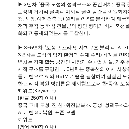
▶ 2년차: ‘중국 도성의 성곽구조와 공간배치’, ‘중국
도성의 거시적 골격과 미시적 권력 공간을 이원화하여
청, 시장, 예제건축 등) 원리를 GIS로 분석하여 제
전과 후침 등 핵심 건물군의 평면 형태와 배치 축선
화되고 통제되었는지를 고찰한다.
▶ 3~5년차: ‘도성 인프라 및 사회구조 분석’과 ‘AI·3
3년차는 도성의 입지 환경과 수계(수리) 체계를 GI
년차는 경제 활동 공간인 시장과 수공업 시설, 거주 
제적 구조를 규명한다. 5년차는 중축선의 예제 사상
를 기반으로 AI와 HBIM 기술을 결합하여 결실된 
한 논리적 복원 방법론을 제시함으로써 한·중·일 도성
키워드(Keyword)
(한글 250자 이내)
중국 고대 도성, 진·한~위진남북조, 궁성, 성곽구조와
AI 기반 3D 복원, 표준 모델
키워드
(영어 500자 이내)