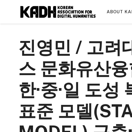
컨
텐
ABOUT KA
츠
로
건
진영민 / 고
너
뛰
기
스 문화유산융
한·중·일 도성
표준 모델(ST