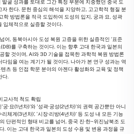
신 발굴 성과를 토대로 그간 특정 부분에 치중했던 중국 도
자 한다. 문헌 중심의 해석을 지양하고, 고고학적 형질 분
털 고고학 방법론을 적극 도입하여 도성의 입지, 궁과 묘, 성곽
반을 입체적으로 실증할 것이다.
넘어, 동북아시아 도성 복원 고증을 위한 실증적인 ‘표준
베이스(DB)를 구축하는 것이다. 이는 향후 고대 한국과 일본의
공할 것이며, AI와 3D 기술을 접목한 과학적 복원 방법론
다임을 여는 계기가 될 것이다. 나아가 본 연구 성과는 역
콘텐츠 등 인접 학문 분야의 아젠다 활성화와 교육 및 정책
한다.
 비교사적 척도 확립
궁·묘(1년차)’와 ‘성곽·궁성(2년차)’의 권력 공간뿐만 아니
체계(3년차)’, ‘시장·리방(4년차)’ 등 도성 내 모든 기능
의 단편적인 형태 비교를 넘어, 중국 진·한~위진남북조 도
다. 이는 고대 한국과 일본의 도성 수용 및 변용 과정을 규