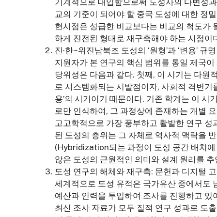
기계적으로 대입함으로써 도성사의 다변성과 역
교의 기준이 되어야 할 중국 도성에 대한 정밀
현시점은 성급한 비교보다는 비교의 척도가 될
하게 진전된 형태로 재구축해야 하는 시점이다
진·한~위진남북조 도성의 ‘원형’과 ‘변용’ 규명
지원자가 본 연구의 핵심 범위를 통일 제국이
당위성은 다음과 같다. 첫째, 이 시기는 다원
로 시스템화되는 시발점이자, 사회적 격변기를
용’의 시기이기 때문이다. 기존 학계는 이 시
로만 인식하여, 그 과정상에 존재하는 개별 
고고학적으로 가장 풍부하고 활발한 연구 성과
된 도성의 층위는 그 자체로 역사적 맥락을 반
(Hybridization되는 과정이 도성 공간 
않은 도성의 근원적인 의미와 설계 원리를 추
도성 연구의 해체와 재구축: 문헌과 디지털 
세계적으로 도성 유적은 국가유산 중에서도 남
예산과 인력을 투입하여 조사를 진행하고 있어
최신 조사 자료가 모두 질적 연구 성과로 도출