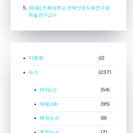
[채용] 전북대학교 전북인문사회연구원
학술연구교수
미분류
(2)
뉴스
(237)
DH뉴스
(54)
채용Job
(95)
해외뉴스
(8)
종합뉴스
(7)