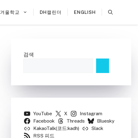
H겨울학교
DH캘린더
ENGLISH
검색
YouTube
X
Instagram
Facebook
Threads
Bluesky
KakaoTalk(코드:kadh)
Slack
RSS 피드