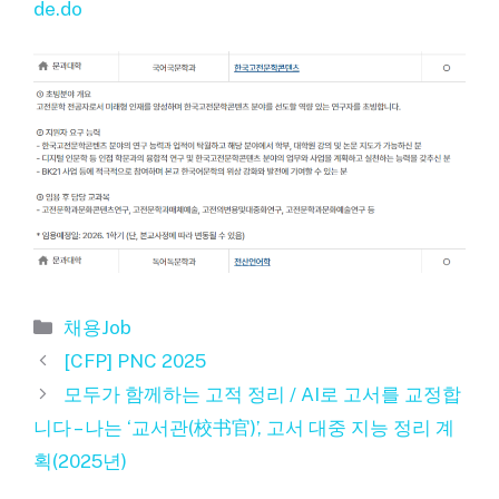
de.do
카
채용Job
테
[CFP] PNC 2025
고
모두가 함께하는 고적 정리 / AI로 고서를 교정합
리
니다 – 나는 ‘교서관(校书官)’, 고서 대중 지능 정리 계
획(2025년)