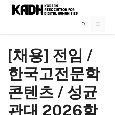
컨
텐
츠
로
메
건
너
뉴
뛰
기
[채용] 전임 /
한국고전문학
콘텐츠 / 성균
관대 2026학