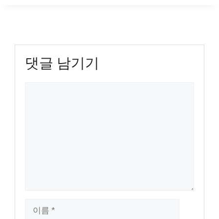
댓글 남기기
댓
글
이
름