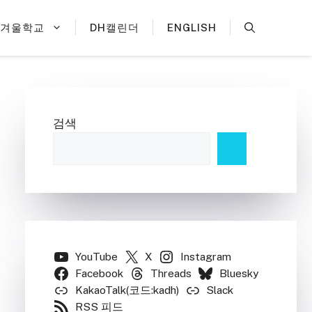
H겨울학교
DH캘린더
ENGLISH
검색
YouTube
X
Instagram
Facebook
Threads
Bluesky
KakaoTalk(코드:kadh)
Slack
RSS 피드