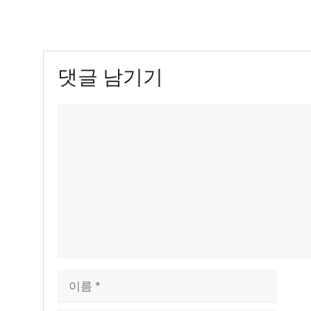
댓글 남기기
댓
글
이
름