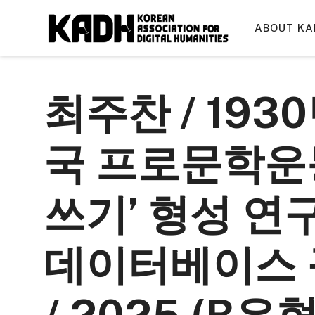
컨
텐
ABOUT KA
츠
로
건
최주찬 / 193
너
뛰
기
국 프로문학운
쓰기’ 형성 연구
데이터베이스 