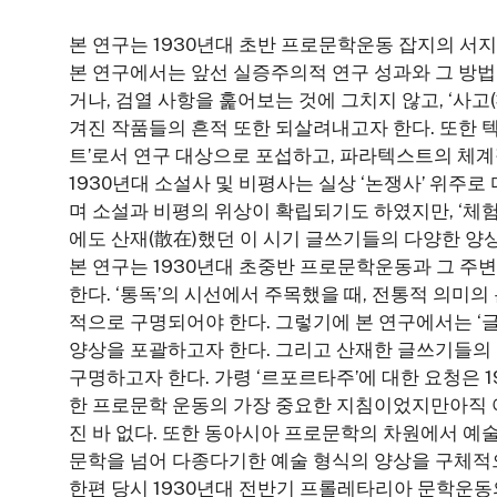
본 연구는 1930년대 초반 프로문학운동 잡지의 서
본 연구에서는 앞선 실증주의적 연구 성과와 그 방법
거나, 검열 사항을 훑어보는 것에 그치지 않고, ‘사고
겨진 작품들의 흔적 또한 되살려내고자 한다. 또한 
트’로서 연구 대상으로 포섭하고, 파라텍스트의 체계
1930년대 소설사 및 비평사는 실상 ‘논쟁사’ 위주
며 소설과 비평의 위상이 확립되기도 하였지만, ‘체
에도 산재(散在)했던 이 시기 글쓰기들의 다양한 양
본 연구는 1930년대 초중반 프로문학운동과 그 주
한다. ‘통독’의 시선에서 주목했을 때, 전통적 의미의
적으로 구명되어야 한다. 그렇기에 본 연구에서는 ‘
양상을 포괄하고자 한다. 그리고 산재한 글쓰기들의
구명하고자 한다. 가령 ‘르포르타주’에 대한 요청은 
한 프로문학 운동의 가장 중요한 지침이었지만아직 
진 바 없다. 또한 동아시아 프로문학의 차원에서 예
문학을 넘어 다종다기한 예술 형식의 양상을 구체적으
한편 당시 1930년대 전반기 프롤레타리아 문학운동