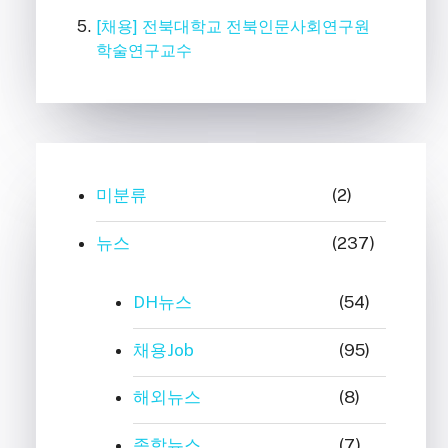
[채용] 전북대학교 전북인문사회연구원
학술연구교수
미분류
(2)
뉴스
(237)
DH뉴스
(54)
채용Job
(95)
해외뉴스
(8)
종합뉴스
(7)