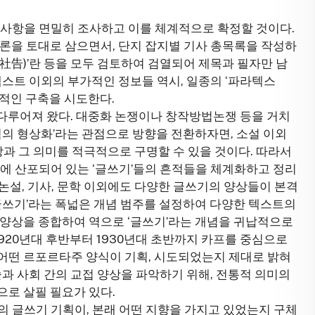
지사항을 면밀히 조사하고 이를 체계적으로 확정할 것이다.
론을 토대로 삼으면서, 단지 잡지별 기사 총목록을 작성하
(社告)’란 등을 모두 검토하여 검열되어 제목과 필자만 남
텍스트 이외의 부가적인 정보들 역시, 일종의 ‘파라텍스
적인 구축을 시도한다.
로 다루어져 왔다. 대중화 논쟁이나 창작방법논쟁 등을 거치
험의 형상화’라는 관점으로 방향을 전환하자면, 소설 이외
상과 그 의미를 적극적으로 구명할 수 있을 것이다. 따라서
변에 산포되어 있는 ‘글쓰기’들의 흔적들을 체계화하고 정리
 논설, 기사, 문학 이외에도 다양한 글쓰기의 양상들이 본격
글쓰기’라는 폭넓은 개념 범주를 설정하여 다양한 텍스트의
 양상을 종합하여 역으로 ‘글쓰기’라는 개념을 귀납적으로
1920년대 후반부터 1930년대 초반까지 카프를 중심으로
어떤 르포르타주 양식이 기획, 시도되었는지 제대로 밝혀
술과 사회 간의 교접 양상을 파악하기 위해, 전통적 의미의
로 살필 필요가 있다.
의 글쓰기 기획이, 본래 어떤 지향을 가지고 있었는지 구체