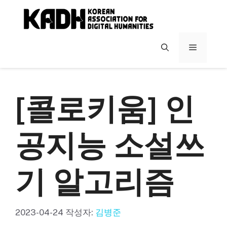
컨
텐
츠
로
메
건
너
뉴
뛰
기
[콜로키움] 인
공지능 소설쓰
기 알고리즘
2023-04-24
작성자:
김병준