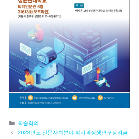
카
학술회의
테
2023년도 인문사회분야 박사과정생연구장려금
고