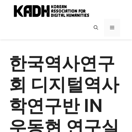
컨
텐
츠
로
메
건
너
뉴
뛰
기
한국역사연구
회 디지털역사
학연구반 IN
우동현 연구실