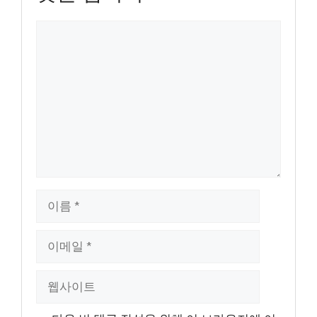
댓
글
이
름
이
메
일
웹
사
이