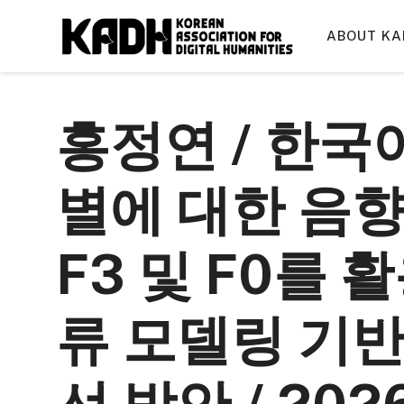
컨
텐
ABOUT KA
츠
로
건
홍정연 / 한국
너
뛰
기
별에 대한 음
F3 및 F0를 
류 모델링 기반