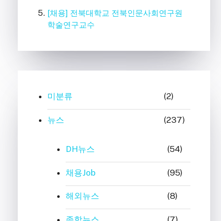
[채용] 전북대학교 전북인문사회연구원
학술연구교수
미분류
(2)
뉴스
(237)
DH뉴스
(54)
채용Job
(95)
해외뉴스
(8)
종합뉴스
(7)