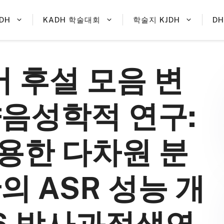
DH
KADH 학술대회
학술지 KJDH
D
어 후설 모음 변
향음성학적 연구:
활용한 다차원 분
의 ASR 성능 개