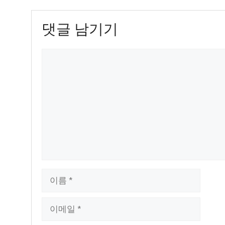
댓글 남기기
댓
글
이
름
이
메