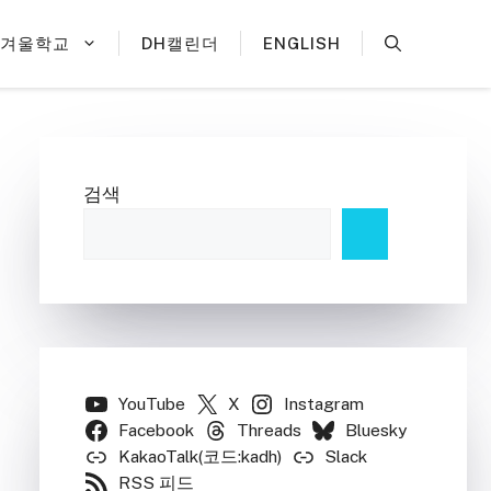
H겨울학교
DH캘린더
ENGLISH
검색
YouTube
X
Instagram
Facebook
Threads
Bluesky
KakaoTalk(코드:kadh)
Slack
RSS 피드