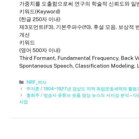
가중치를 도출함으로써 연구의 학술적 신뢰도와 일반
키워드(Keyword)
(한글 250자 이내)
제3포먼트(F3), 기본주파수(f0), 후설 모음, 보상
개선
키워드
(영어 500자 이내)
Third Formant, Fundamental Frequency, Back V
Spontaneous Speech, Classification Modeling,
카
NRF_박사
테
주지훈 / 1904~1927년 경상도 지역 독립운동세력의 활
고
홍희주 / 방송사 유튜브 숏폼 영상 뉴스의 서사성 분석 – 
리
사업