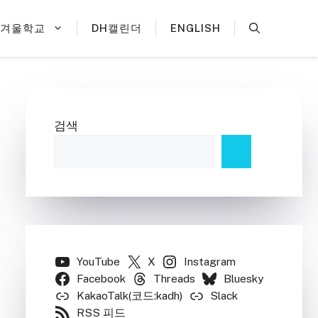
H겨울학교
DH캘린더
ENGLISH
검색
YouTube
X
Instagram
Facebook
Threads
Bluesky
KakaoTalk(코드:kadh)
Slack
RSS 피드