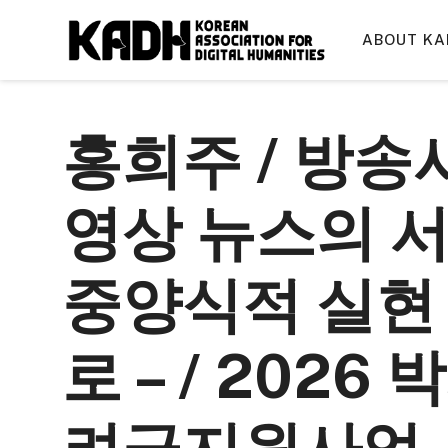
컨
텐
ABOUT KA
츠
로
건
홍희주 / 방송
너
뛰
기
영상 뉴스의 서
중양식적 실현
로 – / 202