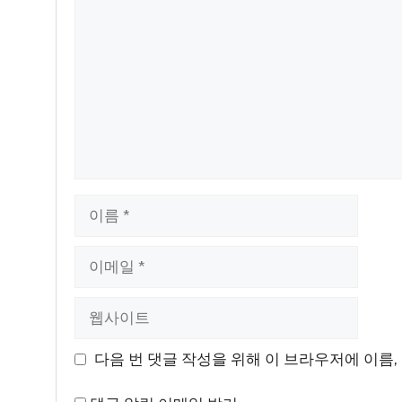
글
이
름
이
메
일
웹
사
이
다음 번 댓글 작성을 위해 이 브라우저에 이름,
트