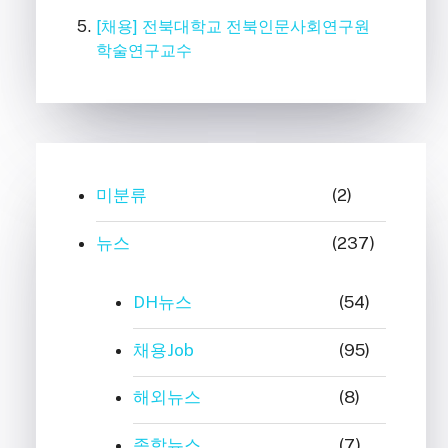
[채용] 전북대학교 전북인문사회연구원
학술연구교수
미분류
(2)
뉴스
(237)
DH뉴스
(54)
채용Job
(95)
해외뉴스
(8)
종합뉴스
(7)