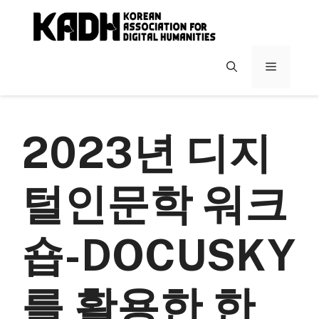
컨
텐
츠
로
메
건
너
뉴
뛰
기
2023년 디지
털인문학 워크
숍-DOCUSKY
를 활용한 한