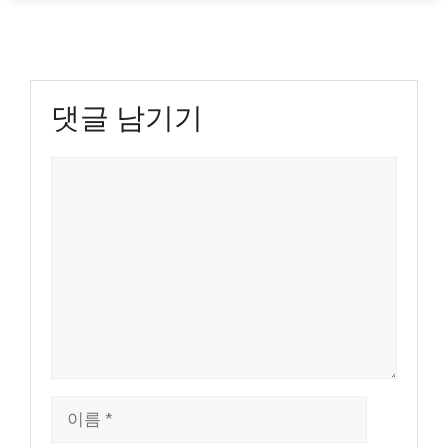
댓글 남기기
댓
글
이
름