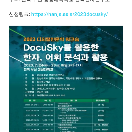
신청링크:
https://hanja.asia/2023docusky/