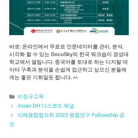
바로: 온라인에서 무료로 인문데이터를 관리, 분석,
시각화 할 수 있는 DocuSky의 한국 워크숍이 경성대
학교에서 열립니다. 중국어를 토대로 하는 디지털 데
이터 구축과 분석을 손쉽게 접근하고 싶으신 분들에
게는 좋은 기회일듯 합니다. ^^
카
비정규교육
테
Asian DH 디스코드 채널
고
미래융합협의회 2023 융합연구 Followship 공
리
모