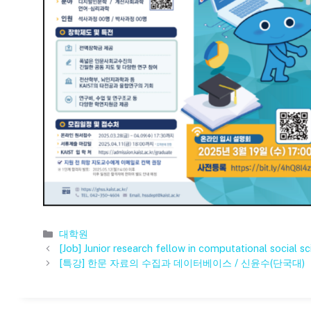
카
대학원
테
[Job] Junior research fellow in computational social s
고
[특강] 한문 자료의 수집과 데이터베이스 / 신윤수(단국대)
리