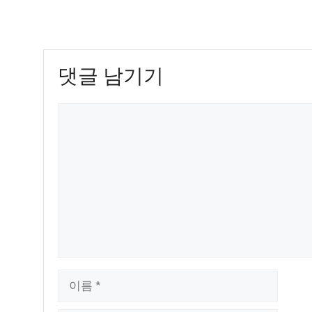
댓글 남기기
댓
글
이
름