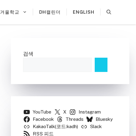
H겨울학교
DH캘린더
ENGLISH
검색
YouTube
X
Instagram
Facebook
Threads
Bluesky
KakaoTalk(코드:kadh)
Slack
RSS 피드