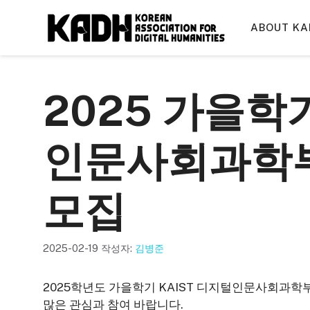
컨
텐
ABOUT KA
츠
로
건
2025 가을학기
너
뛰
기
인문사회과학부
모집
2025-02-19
작성자:
김병준
2025학년도 가을학기 KAIST 디지털인문사회과학
많은 관심과 참여 바랍니다.