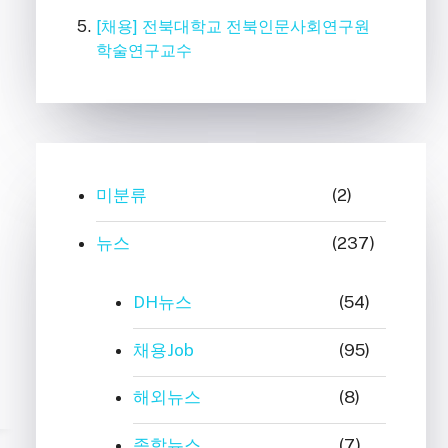
[채용] 전북대학교 전북인문사회연구원
학술연구교수
미분류
(2)
뉴스
(237)
DH뉴스
(54)
채용Job
(95)
해외뉴스
(8)
종합뉴스
(7)