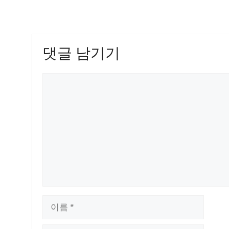
댓글 남기기
댓
글
이
름