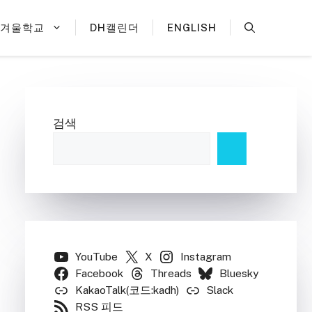
H겨울학교
DH캘린더
ENGLISH
검색
YouTube
X
Instagram
Facebook
Threads
Bluesky
KakaoTalk(코드:kadh)
Slack
RSS 피드