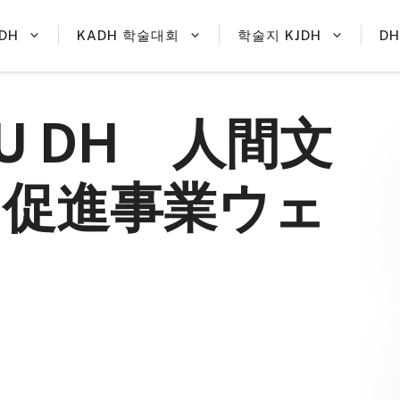
DH
KADH 학술대회
학술지 KJDH
D
HU DH 人間文
H促進事業ウェ