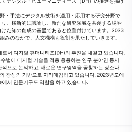
としてデジタル・ヒューマニティーズ（DH）の推進を掲げ
分野・手法にデジタル技術を適用・応用する研究分野で
まり、横断的に議論し、新たな研究領域を共創する場や
けた知の創成の基盤であると位置付けています。2023
取組みのなかで、人文機構も役割を果たしていきます。
제로서 디지털 휴머니티즈(DH)의 추진을 내걸고 있습니다.
·수법에 디지털 기술을 적용·응용하는 연구 분야인 동시
횡단적으로 논의하고, 새로운 연구영역을 공창하는 장소나
의 창성의 기반으로 자리매김하고 있습니다. 2023년도에
속에서 인문기구도 역할을 하고 있습니다.