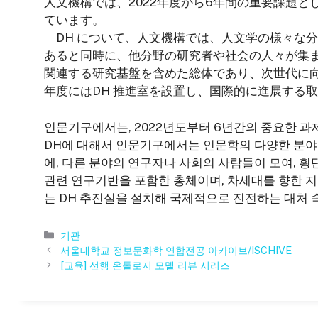
人文機構では、2022年度から6年間の重要課題
ています。
DH について、人文機構では、人文学の様々な
あると同時に、他分野の研究者や社会の人々が集
関連する研究基盤を含めた総体であり、次世代に向
年度にはDH 推進室を設置し、国際的に進展する
인문기구에서는, 2022년도부터 6년간의 중요한 과
DH에 대해서 인문기구에서는 인문학의 다양한 분야
에, 다른 분야의 연구자나 사회의 사람들이 모여, 
관련 연구기반을 포함한 총체이며, 차세대를 향한 지
는 DH 추진실을 설치해 국제적으로 진전하는 대처 
카
기관
테
서울대학교 정보문화학 연합전공 아카이브/ISCHIVE
고
[교육] 선행 온톨로지 모델 리뷰 시리즈
리