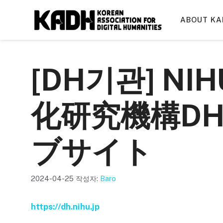
컨
텐
ABOUT KA
츠
로
건
[DH기관] NI
너
뛰
기
化研究機構D
ブサイト
2024-04-25
작성자:
Baro
https://dh.nihu.jp