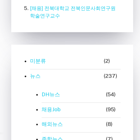
[채용] 전북대학교 전북인문사회연구원
학술연구교수
미분류
(2)
뉴스
(237)
DH뉴스
(54)
채용Job
(95)
해외뉴스
(8)
종합뉴스
(7)