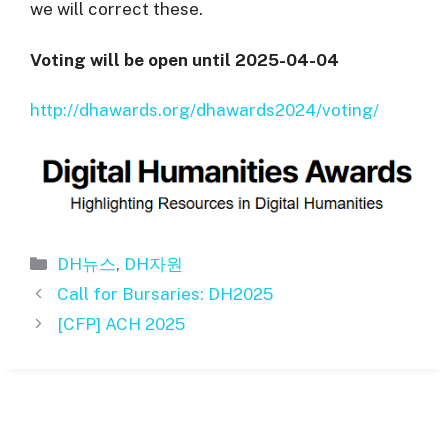
we will correct these.
Voting will be open until 2025-04-04
http://dhawards.org/dhawards2024/voting/
카
DH뉴스
,
DH자원
테
Call for Bursaries: DH2025
고
[CFP] ACH 2025
리