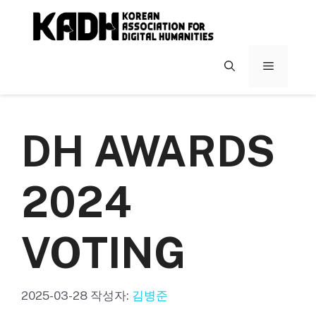
컨
텐
츠
로
메
건
너
뉴
뛰
기
DH AWARDS
2024
VOTING
2025-03-28
작성자:
김병준