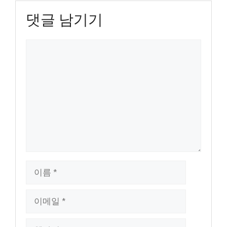
댓글 남기기
댓
글
이
름
이
메
일
웹