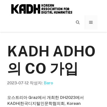
컨
텐
츠
로
메
건
너
뉴
뛰
기
KADH ADHO
의 CO 가입
2023-07-12
작성자:
Baro
오스트리아 Graz에서 개최한 DH2023에서
KADH(한국디지털인문학협의회, Korean