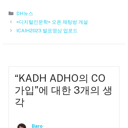
카
DH뉴스
테
<디지털인문학> 오픈 채팅방 개설
고
ICAIH2023 발표영상 업로드
리
“KADH ADHO의 CO
가입”에 대한 3개의 생
각
Baro