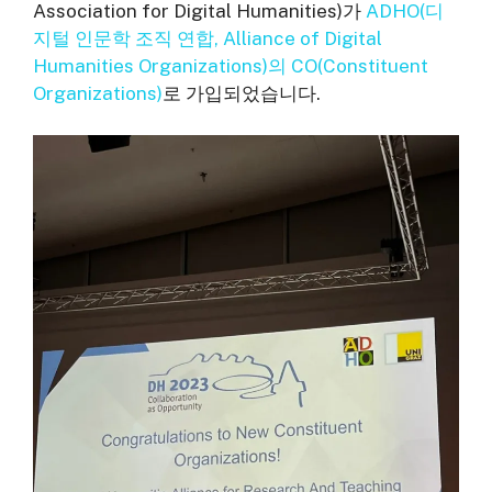
Association for Digital Humanities)가
ADHO(디
지털 인문학 조직 연합, Alliance of Digital
Humanities Organizations)의 CO(Constituent
Organizations)
로 가입되었습니다.