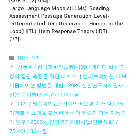
(영어 500자 이내)
Large Language Models(LLMs), Reading
Assessment Passage Generation, Level-
Differentiated Item Generation, Human-in-the-
Loop(HITL), Item Response Theory (IRT)
닫기
카
NRF_신진
테
신동혁 / 한국과학기술원(서울) / 데이터 희소 환
고
경의 집단 측정을 위한 페르소나 캘리브레이션 LLM
리
시뮬레이션 방법론 개발 / 2026 신진연구자지원사
업(인문사회) / 24,700 / 12개월
이진 / 세종대학교 / 거대언어모델 기반 다중 에
이전트 시스템을 활용한 한국어 학습자 작문 자동 평
가 연구 / 2026 신진연구자지원사업(인문사회) /
75,461 / 36개월