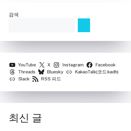
검색
YouTube
X
Instagram
Facebook
Threads
Bluesky
KakaoTalk(코드:kadh)
Slack
RSS 피드
최신 글