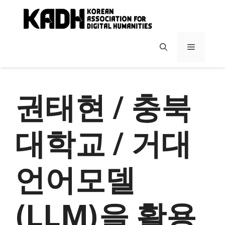
컨
텐
츠
로
메
건
너
뉴
뛰
기
권태현 / 충북
대학교 / 거대
언어모델
(LLM)을 활용