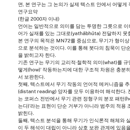
면, 본 연구는 그 논의가 실제 텍스트 안에서 어떻게
연구요약
(한글 2000자 이내)
언어는 일반적으로 의미를 담는 투명한 그릇으로 이
어가 실재를 있는 그대로(yathābhūta) 전달하지 
본 연구의 목적은 MN72를 중심으로, 무기가 형이
으로 분석하는 것이다. 이를 통해 붓다의 침묵이 단
을 밝히고자 한다.
기존 연구는 무기의 교리적·철학적 의미(what)를 규
떻게(how)’ 작동하는지에 대한 구조적 차원은 충분
서 보완한다.
첫째, 텍스트에서 무기 작동의 언어적 메커니즘을 추출하
(distant reading) 양자를 모두 이용하여 해석
는 코퍼스 전반에서 무기 관련 정형구의 분포 패턴(how
는다)’라는 표현이 단순 거부가 아니라 범주의 적용
밝힌다.
둘째, 텍스트 분석을 통해 무기가 인식론적 해체와 
이 두 해석이 대립이 아니라 상호 보완 관계에 있음을