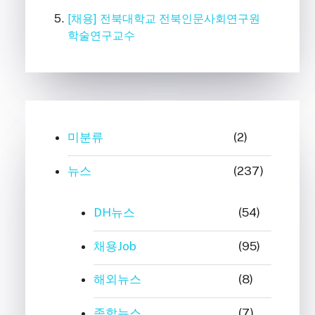
[채용] 전북대학교 전북인문사회연구원
학술연구교수
미분류
(2)
뉴스
(237)
DH뉴스
(54)
채용Job
(95)
해외뉴스
(8)
종합뉴스
(7)