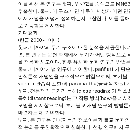
이를 위해 본 연구는 첫째, MN72를 중심으로 MN
추출한다. 둘째, 이 구조가 연기·무아 사상과 어떤 연관
에서 개념을 어떻게 정의하는지 고찰한다. 이를 통해
로 기능함을 제시한다.
기대효과
(한글 2000자 이내)
첫째, 니까야의 무기 구조에 대한 분석을 제공한다. 
면, 본 연구는 문헌 자체에서 무기가 어떤 방식으로 
을 적용한 시도이며, 향후 유사한 문헌 연구의 방법
둘째, 니까야 개념 연구에 기여한다. paññatti가
인식론적 개념임을 구조적으로 밝힘으로써, 초기불교 인
vohāra(관습적 표현)와 paramattha(궁극적 
셋째, 전통적인 근거리 독해(close reading)가 
독해(distant reading)는 그 작동 방식(how)
모델을 제시함으로써, 초기불교 개념 연구의 방법론적
마련하는 데 기여한다.
넷째, 본 연구는 인공지능의 정보이론과 불교 문헌의
적 논의를 문헌학적으로 심화한다. 선행 연구에서 