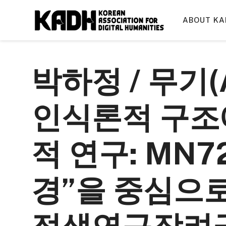
컨
텐
ABOUT KA
츠
로
건
박하정 / 무기(
너
뛰
기
인식론적 구조
적 연구: MN
경”을 중심으로 