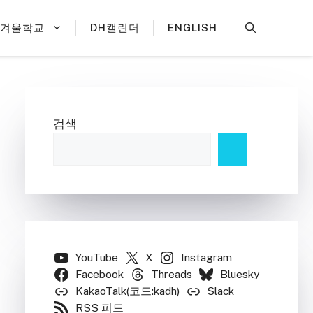
H겨울학교
DH캘린더
ENGLISH
검색
YouTube
X
Instagram
Facebook
Threads
Bluesky
KakaoTalk(코드:kadh)
Slack
RSS 피드