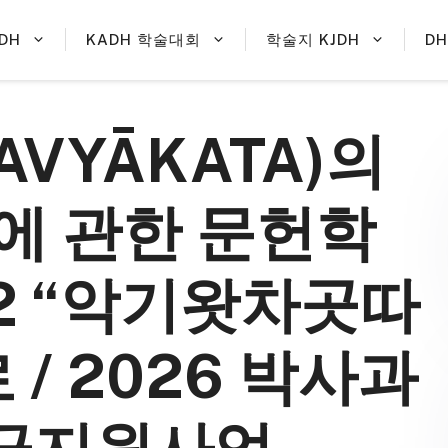
DH
KADH 학술대회
학술지 KJDH
D
AVYĀKATA)의
에 관한 문헌학
72 “악기왓차곳따
/ 2026 박사과