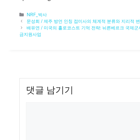
카
NRF_박사
테
문성희 / 제주 방언 인칭 접미사의 체계적 분류와 지리적 
고
배유연 / 미국의 홀로코스트 기억 전략: 뉘른베르크 국제
리
금지원사업
댓글 남기기
댓
글