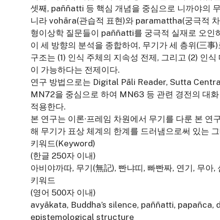
셋째, paññatti 등 핵심 개념을 중심으로 니까야의 
니라 vohāra(관습적 표현)와 paramattha(궁
형이상학 질문들이 paññatti를 궁극적 실재로 오
이 세 방향의 분석을 종합하여, 무기가 세 층위(三事
구조는 (1) 인식 주체의 지속성 전제, 그리고 (2) 인
이 가능하다는 전제이다.
연구 방법으로는 Digital Pāli Reader, Sutta 
MN72을 중심으로 하여 MN63 등 관련 경전의 대
적용한다.
본 연구는 이론·프레임 차원에서 무기를 다룬 본 연
해 무기가 표상 체계의 한계를 드러냄으로써 있는 
키워드(Keyword)
(한글 250자 이내)
아비야까따, 무기(無記), 빤냐띠, 빠빤짜, 연기, 무아
키워드
(영어 500자 이내)
avyākata, Buddha’s silence, paññatti, papañca, d
epistemological structure