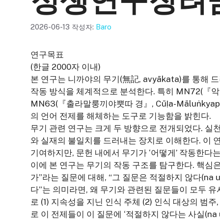
정생연구장려
2026-06-13
작성자:
Baro
연구목표
(한글 2000자 이내)
본 연구는 니까야의 무기(無記, avyākata)를 통
작동 방식을 체계적으로 분석한다. 특히 MN72(『악기왓차
MN63(『출라말룽끼야뿟따 경』, Cūḷa-Māluṅkya
의 언어 전제를 해체하는 도구로 기능함을 밝힌다.
무기 관련 연구는 크게 두 방향으로 전개되었다. 실
와 실재의 불일치를 드러내는 장치로 이해한다. 이 
기여하지만, 문헌 내에서 무기가 ‘어떻게’ 작동한다
이에 본 연구는 무기의 작동 구조를 탐구한다. 핵심은
가”라는 질문에 대해, “그 질문은 적절하지 않다(na up
다”는 의미라면, 왜 무기와 관련된 질문들이 모두 유
로 (1) 지속성을 지닌 인식 주체 (2) 인식 대상의 범
로 이 전제들이 이 질문에 ‘적절하지 않다는 사실(na u