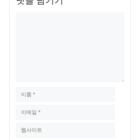
댓글 남기기
댓
글
이
름
이
메
일
웹
사