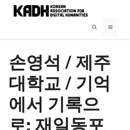
컨
텐
츠
로
메
건
너
뉴
뛰
기
손영석 / 제주
대학교 / 기억
에서 기록으
로: 재일동포